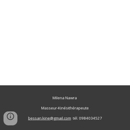
Milena Nawra
Masseur-Kinésithérapeute
bessan.kine@gmail.com
tél. 0984034527